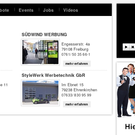
bote
Events
Jobs
Videos
SÜDWIND WERBUNG
Engesserstr. 4a
79108 Freiburg
0761/ 50 35 66-1
mehr erfahren
StyleWerk Werbetechnik GbR
ße 11
Im Ebnet 15
79238 Ehrenkirchen
07633/ 830 95 99
mehr erfahren