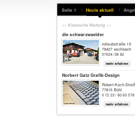
Seite 1
Heute aktuell
Ange
>> Klassische Werbung <<
die schwarzwaelder
rotlaubstraße 15
79427 eschbach
07634/ 38 82
mehr erfahren
Norbert Gatz Grafik-Design
Robert-Koch-Stra
77815 Bühl
0 72 23 / 80 63 578
mehr erfahren