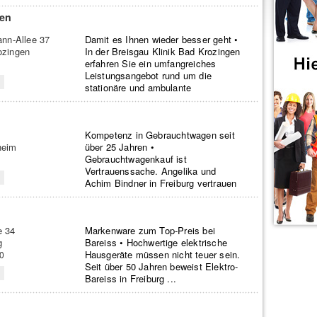
en
ann-Allee 37
Damit es Ihnen wieder besser geht •
ozingen
In der Breisgau Klinik Bad Krozingen
erfahren Sie ein umfangreiches
Leistungsangebot rund um die
stationäre und ambulante
Rehabilitation: nach ...
Kompetenz in Gebrauchtwagen seit
heim
über 25 Jahren •
Gebrauchtwagenkauf ist
Vertrauenssache. Angelika und
Achim Bindner in Freiburg vertrauen
unzählige zufriedene ...
e 34
Markenware zum Top-Preis bei
g
Bareiss • Hochwertige elektrische
Hausgeräte müssen nicht teuer sein.
30
Seit über 50 Jahren beweist Elektro-
Bareiss in Freiburg ...