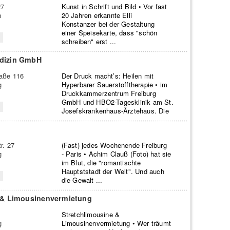
27
Kunst in Schrift und Bild • Vor fast
n
20 Jahren erkannte Elli
Konstanzer bei der Gestaltung
einer Speisekarte, dass "schön
schreiben" erst ...
dizin GmbH
raße 116
Der Druck macht’s: Heilen mit
g
Hyperbarer Sauerstofftherapie • im
Druckkammerzentrum Freiburg
GmbH und HBO2-Tagesklinik am St.
Josefskrankenhaus-Ärztehaus. Die
...
r. 27
(Fast) jedes Wochenende Freiburg
g
- Paris • Achim Clauß (Foto) hat sie
im Blut, die "romantischte
Hauptststadt der Welt". Und auch
die Gewalt ...
 & Limousinenvermietung
2
Stretchlimousine &
g
Limousinenvermietung • Wer träumt