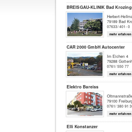
BREISGAU-KLINIK Bad Krozing
Herbert-Hellm
79189 Bad Kr
07633/ 401- 0
mehr erfahren
CAR 2000 GmbH Autocenter
Im Eichen 4
79288 Gotten
0761/ 550 77
mehr erfahren
Elektro Bareiss
Oltmannstraß
79100 Freibur
0761/ 380 91 
mehr erfahren
Elli Konstanzer