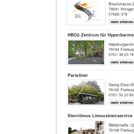
Breulstrasse 
79241 Ihringe
07668/ 378
mehr erfahren
HBO2-Zentrum für Hyperbarme
Habsburgerst
79104 Freibur
0761/ 38 20 18
mehr erfahren
Parisliner
Georg-Elser-St
79100 Freibur
0761/ 50 20 80
mehr erfahren
Sternlimos Limousinenservice
Waldstraße 1
79108 Freibur