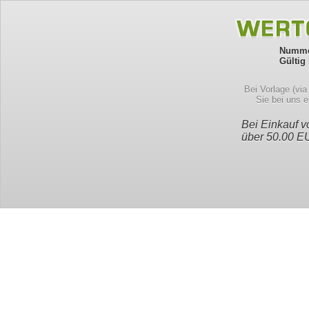
Numme
Gültig 
Bei Vorlage (vi
Sie bei uns 
Bei Einkauf 
über 50.00 E