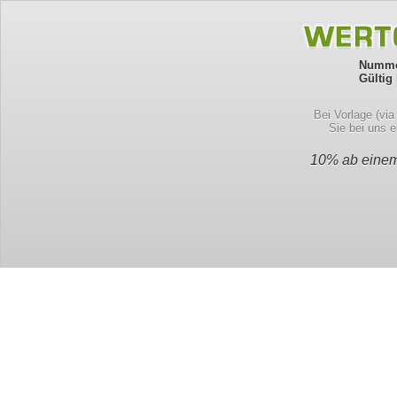
Numme
Gültig 
Bei Vorlage (vi
Sie bei uns 
10% ab einem