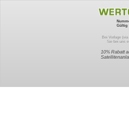
Numme
Gültig 
Bei Vorlage (vi
Sie bei uns 
10% Rabatt a
Satellitenan