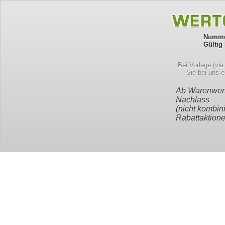
Numme
Gültig 
Bei Vorlage (vi
Sie bei uns 
Ab Warenwer
Nachlass
(nicht kombin
Rabattaktione