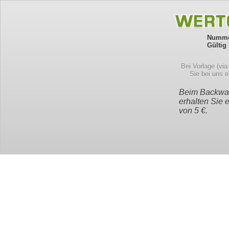
Numme
Gültig 
Bei Vorlage (vi
Sie bei uns 
Beim Backwar
erhalten Sie 
von 5 €.